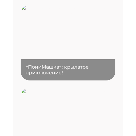
«ПониМашка»: крылатое
приключение!