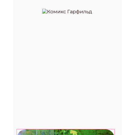
Премия «Здоровое питание —
2026»
29.07.2026
Август. Дети: топ-7 развлечений в
последний месяц лета
27.07.2026
Счастливые рассказы от
музыканта, культуролога и
помощника Деда Мороза
24.07.2026
Фестиваль «Вкус лета» в Москве:
два дня музыки, гастрономии и
летнего лайфстайла
23.07.2026
Вебинар для библиотекарей от