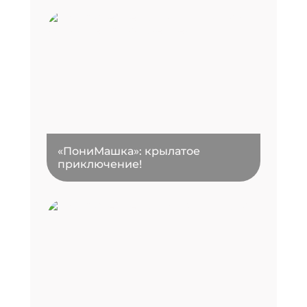
«ПониМашка»: крылатое
приключение!