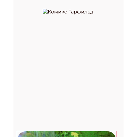
Премия «Здоровое питание —
2026»
29.07.2026
Август. Дети: топ-7 развлечений в
последний месяц лета
27.07.2026
Счастливые рассказы от
музыканта, культуролога и
помощника Деда Мороза
24.07.2026
Фестиваль «Вкус лета» в Москве:
два дня музыки, гастрономии и
летнего лайфстайла
23.07.2026
Вебинар для библиотекарей от