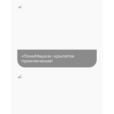
«ПониМашка»: крылатое
приключение!