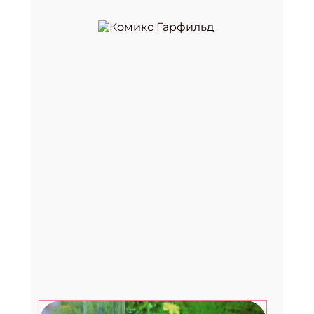
Премия «Здоровое питание —
2026»
29.07.2026
Август. Дети: топ-7 развлечений в
последний месяц лета
27.07.2026
Счастливые рассказы от
музыканта, культуролога и
помощника Деда Мороза
24.07.2026
Фестиваль «Вкус лета» в Москве:
два дня музыки, гастрономии и
летнего лайфстайла
23.07.2026
Вебинар для библиотекарей от