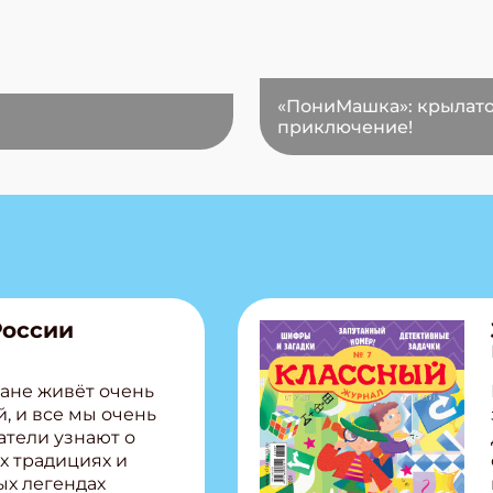
«ПониМашка»: крылат
приключение!
России
ане живёт очень
, и все мы очень
атели узнают о
х традициях и
ых легендах