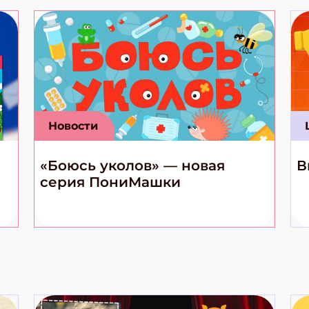
Новости
«Боюсь уколов» — новая
В
серия ПониМашки