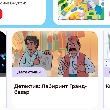
сии! Внутри:
ар, башкир и
тольная игра
из Алтая Очень
лова Традиционные
родов России
кс про
е приключения!
Детективы
Детектив: Лабиринт Гранд-
К
базар