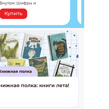
Внутри: Шифры и
расшифровки Плетем
Купить
запутанные поделки
Разгадываем головоломки
Ищем коды 3 комикса
Книжная полка
нижная полка: книги лета!