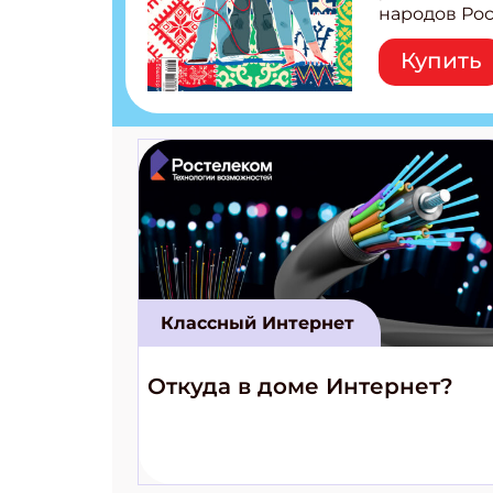
народов Рос
Легенды тат
Купить
бурятов Нас
Страшилка 
странные с
рецепты на
Новый коми
космически
Классный Интернет
Откуда в доме Интернет?