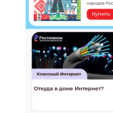
народов Рос
Легенды тат
Купить
бурятов Нас
Страшилка 
странные с
рецепты на
Новый коми
космически
Классный Интернет
Откуда в доме Интернет?