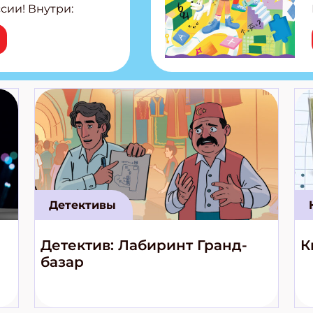
сии! Внутри:
ар, башкир и
тольная игра
из Алтая Очень
лова Традиционные
родов России
кс про
е приключения!
Детективы
Детектив: Лабиринт Гранд-
К
базар