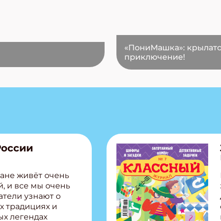
«ПониМашка»: крылат
приключение!
России
ане живёт очень
, и все мы очень
атели узнают о
х традициях и
ых легендах