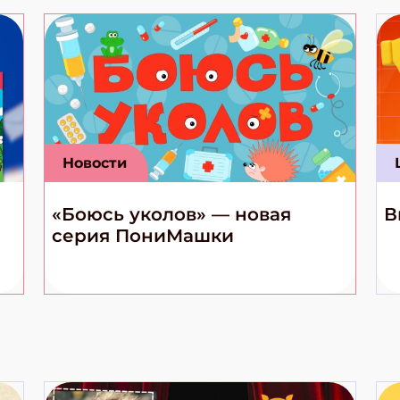
Новости
«Боюсь уколов» — новая
В
серия ПониМашки