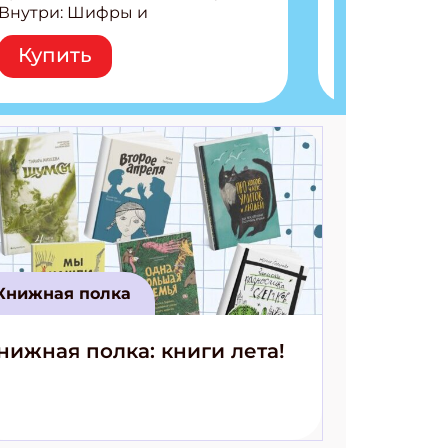
Внутри: Шифры и
расшифровки Плетем
Купить
запутанные поделки
Разгадываем головоломки
Ищем коды 3 комикса
Книжная полка
нижная полка: книги лета!